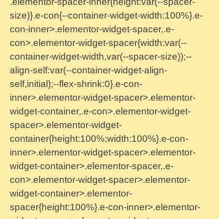
.elementor-spacer-inner{height:var(--spacer-
size)}.e-con{--container-widget-width:100%}.e-
con-inner>.elementor-widget-spacer,.e-
con>.elementor-widget-spacer{width:var(--
container-widget-width,var(--spacer-size));--
align-self:var(--container-widget-align-
self,initial);--flex-shrink:0}.e-con-
inner>.elementor-widget-spacer>.elementor-
widget-container,.e-con>.elementor-widget-
spacer>.elementor-widget-
container{height:100%;width:100%}.e-con-
inner>.elementor-widget-spacer>.elementor-
widget-container>.elementor-spacer,.e-
con>.elementor-widget-spacer>.elementor-
widget-container>.elementor-
spacer{height:100%}.e-con-inner>.elementor-