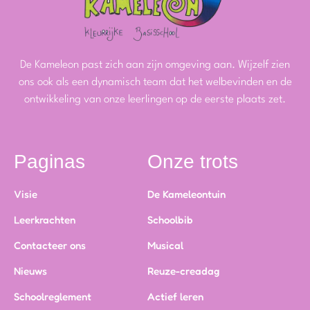
De Kameleon past zich aan zijn omgeving aan. Wijzelf zien
ons ook als een dynamisch team dat het welbevinden en de
ontwikkeling van onze leerlingen op de eerste plaats zet.
Paginas
Onze trots
Visie
De Kameleontuin
Leerkrachten
Schoolbib
Contacteer ons
Musical
Nieuws
Reuze-creadag
Schoolreglement
Actief leren