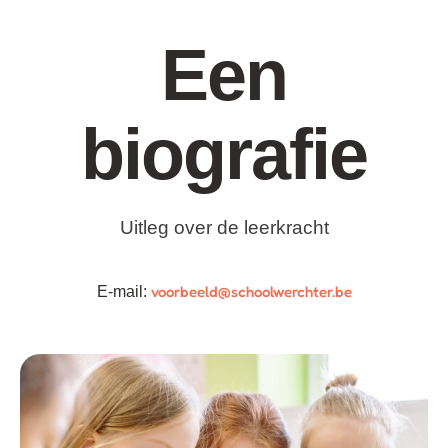
Een
biografie
Uitleg over de leerkracht
voorbeeld@schoolwerchter.be
E-mail: