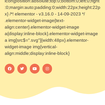
icon{position:absolute;top:0;bottom:0;left:0;right
:0;margin:auto;padding:0;width:22px;height:22p
x} /*! elementor - v3.16.0 - 14-09-2023 */
.elementor-widget-image{text-
align:center}.elementor-widget-image
a{display:inline-block}.elementor-widget-image
a img[src$=".svg"]{width:48px}.elementor-
widget-image img{vertical-
align:middle;display:inline-block}