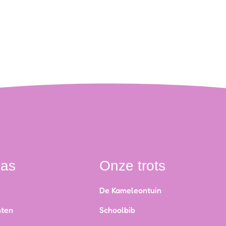
nas
Onze trots
De Kameleontuin
hten
Schoolbib