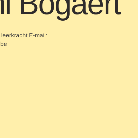
i Bogaert
 leerkracht E-mail:
.be