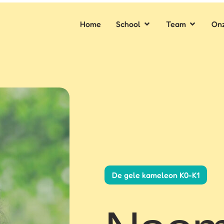
Home
School
Team
Onz
De gele kameleon K0-K1