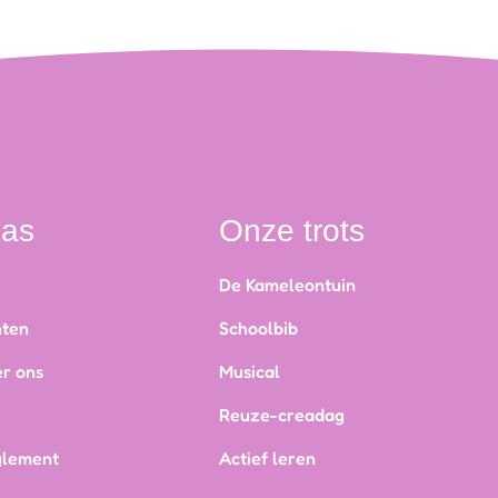
nas
Onze trots
De Kameleontuin
hten
Schoolbib
r ons
Musical
Reuze-creadag
glement
Actief leren