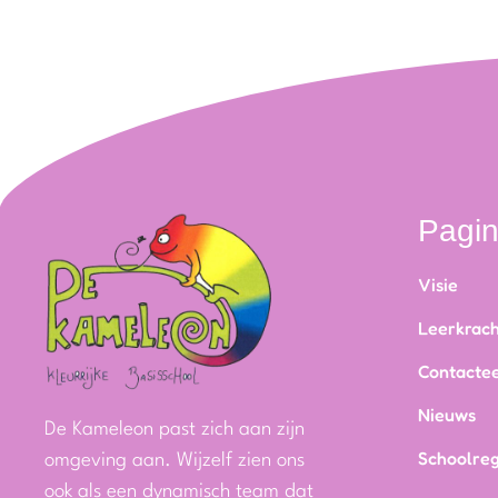
Pagi
Visie
Leerkrac
Contactee
Nieuws
De Kameleon past zich aan zijn
Schoolre
omgeving aan. Wijzelf zien ons
ook als een dynamisch team dat