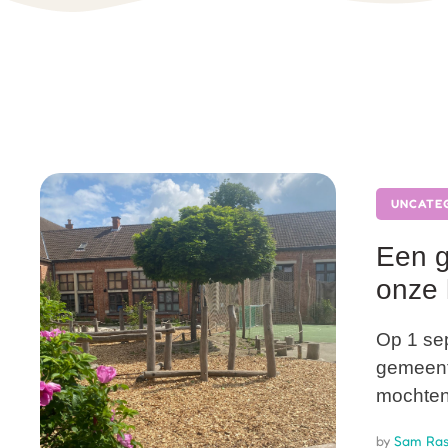
UNCATE
Een g
onze 
Op 1 sep
gemeente
mochten
by 
Sam Ras