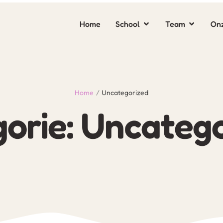
Home
School
Team
Onz
Home
/
Uncategorized
orie:
Uncatego